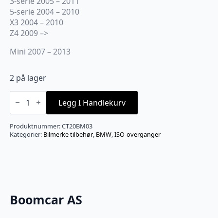
3-serie 2005 – 2011
5-serie 2004 – 2010
X3 2004 – 2010
Z4 2009 –>
Mini 2007 – 2013
2 på lager
CONNECTS2
ISO-
Legg I Handlekurv
adapter,
Se
egen
Produktnummer:
CT20BM03
liste
Kategorier:
Bilmerke tilbehør
,
BMW
,
ISO-overganger
-
BMW/Land
Rover
(Quadlock)
antall
Boomcar AS