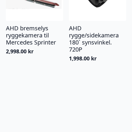
AHD bremselys
AHD
ryggekamera til
rygge/sidekamera
Mercedes Sprinter
180` synsvinkel.
720P
2,998.00
kr
1,998.00
kr
Legg I Handlekurv
Legg I Handlekurv