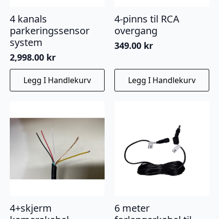
4 kanals
4-pinns til RCA
parkeringssensor
overgang
system
349.00
kr
2,998.00
kr
Legg I Handlekurv
Legg I Handlekurv
4+skjerm
6 meter