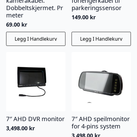
kamerakabel.
forlengerkabel til
Dobbeltskjermet. Pr
parkeringssensor
meter
149.00
kr
69.00
kr
Legg I Handlekurv
Legg I Handlekurv
7″ AHD DVR monitor
7″ AHD speilmonitor
for 4-pins system
3,498.00
kr
3,498.00
kr