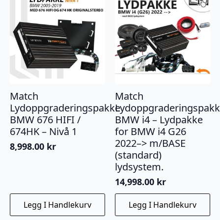
Match
Match
Lydoppgraderingspakke
Lydoppgraderingspak
BMW 676 HIFI /
BMW i4 – Lydpakke
674HK – Nivå 1
for BMW i4 G26
2022–> m/BASE
8,998.00
kr
(standard)
lydsystem.
14,998.00
kr
Legg I Handlekurv
Legg I Handlekurv