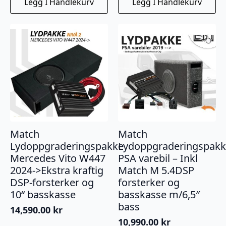
Legg I Handlekurv
Legg I Handlekurv
Match
Match
Lydoppgraderingspakke
Lydoppgraderingspak
Mercedes Vito W447
PSA varebil – Inkl
2024->Ekstra kraftig
Match M 5.4DSP
DSP-forsterker og
forsterker og
10“ basskasse
basskasse m/6,5″
bass
14,590.00
kr
10,990.00
kr