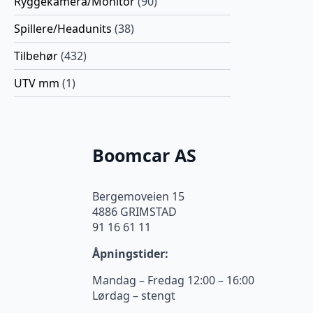
Ryggekamera/Monitor
(90)
Spillere/Headunits
(38)
Tilbehør
(432)
UTV mm
(1)
Boomcar AS
Bergemoveien 15
4886 GRIMSTAD
91 16 61 11
Åpningstider:
Mandag – Fredag 12:00 – 16:00
Lørdag – stengt