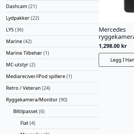
Dashcam
(21)
Lydpakker
(22)
Mercedes
LYS
(36)
ryggekamer
Marine
(42)
1,298.00
kr
Marine Tilbehør
(1)
Legg I Ha
MC-utstyr
(2)
Mediareciver/iPod spillere
(1)
Retro / Veteran
(24)
Ryggekamera/Monitor
(90)
Biltilpasset
(6)
Fiat
(4)