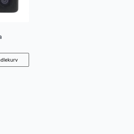
a
ndlekurv