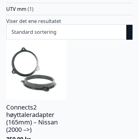
UTV mm
(1)
Viser det ene resultatet
Connects2
høyttaleradapter
(165mm) – Nissan
(2000 –>)
350.00
kr