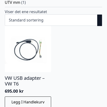
UTV mm
(1)
Viser det ene resultatet
VW USB adapter –
VW T6
695.00
kr
Legg I Handlekurv