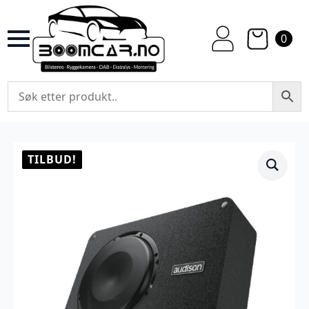
0
TILBUD!