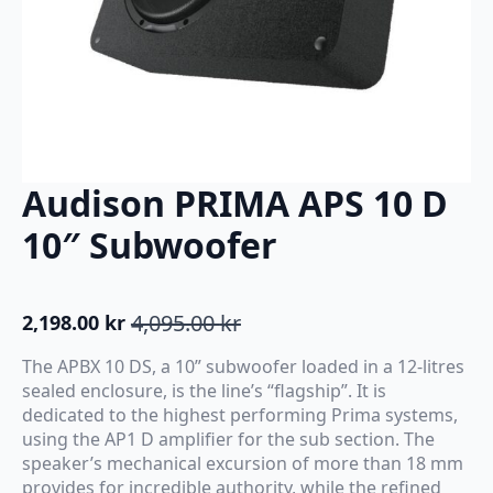
Audison PRIMA APS 10 D
10″ Subwoofer
4,095.00
kr
2,198.00
kr
Opprinnelig
Nåværende
pris
pris
The APBX 10 DS, a 10” subwoofer loaded in a 12-litres
var:
er:
sealed enclosure, is the line’s “flagship”. It is
4,095.00 kr.
2,198.00 kr.
dedicated to the highest performing Prima systems,
using the AP1 D amplifier for the sub section. The
speaker’s mechanical excursion of more than 18 mm
provides for incredible authority, while the refined