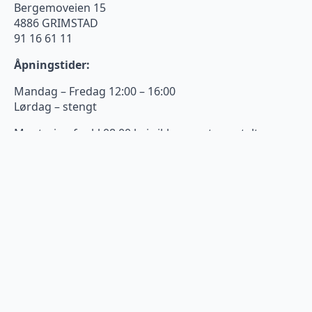
Bergemoveien 15
4886 GRIMSTAD
91 16 61 11
Åpningstider:
Mandag – Fredag 12:00 – 16:00
Lørdag – stengt
Montering fra kl 08:00 hvis ikke annet er avtalt
Kundeservice
Om oss
Min side
Kontakt oss
Kjøpsbetingelser
Følg oss på sosiale medier