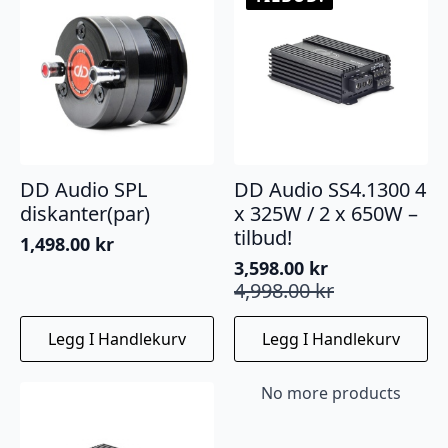
DD Audio SPL
DD Audio SS4.1300 4
diskanter(par)
x 325W / 2 x 650W –
tilbud!
1,498.00
kr
3,598.00
kr
Opprinnelig
Nåværende
4,998.00
kr
pris
pris
var:
er:
Legg I Handlekurv
Legg I Handlekurv
4,998.00 kr.
3,598.00 kr.
No more products