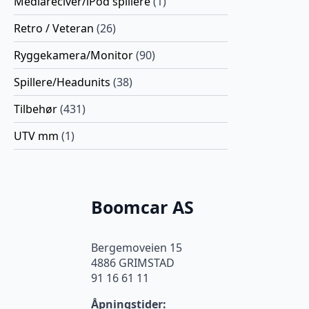
Mediareciver/iPod spillere
(1)
Retro / Veteran
(26)
Ryggekamera/Monitor
(90)
Spillere/Headunits
(38)
Tilbehør
(431)
UTV mm
(1)
Boomcar AS
Bergemoveien 15
4886 GRIMSTAD
91 16 61 11
Åpningstider: