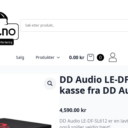
0.00
kr
0
Salg
Produkter
DD Audio LE-DF
kasse fra DD A
4,590.00
kr
DD Audio LE-DF-SL612 er en l
også spiller veldig høyt!