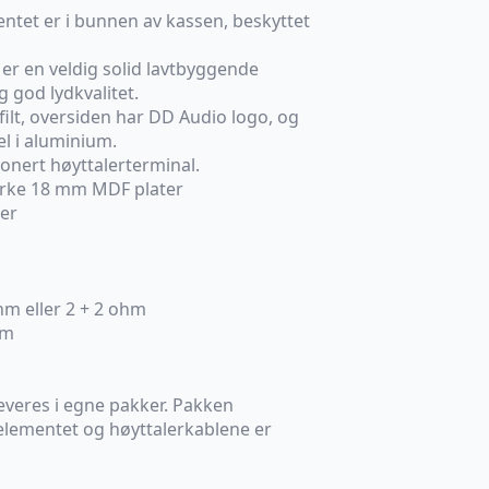
entet er i bunnen av kassen, beskyttet
 er en veldig solid lavtbyggende
 god lydkvalitet.
filt, oversiden har DD Audio logo, og
el i aluminium.
onert høyttalerterminal.
terke 18 mm MDF plater
mer
ohm eller 2 + 2 ohm
mm
everes i egne pakker. Pakken
 elementet og høyttalerkablene er