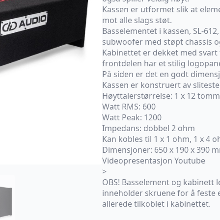
Kassen er utformet slik at elem
mot alle slags støt.
Basselementet i kassen, SL-612,
subwoofer med støpt chassis og
Kabinettet er dekket med svart 
frontdelen har et stilig logopan
På siden er det en godt dimensj
Kassen er konstruert av slites
Høyttalerstørrelse: 1 x 12 tom
Watt RMS: 600
Watt Peak: 1200
Impedans: dobbel 2 ohm
Kan kobles til 1 x 1 ohm, 1 x 4 
Dimensjoner: 650 x 190 x 390 
Videopresentasjon Youtube
>
OBS! Basselement og kabinett l
inneholder skruene for å feste
allerede tilkoblet i kabinettet.