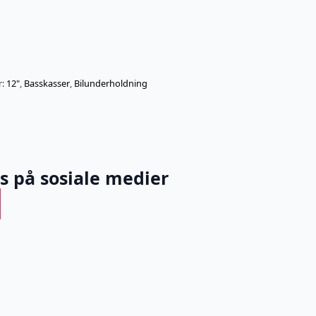
r:
12"
,
Basskasser
,
Bilunderholdning
ss på sosiale medier