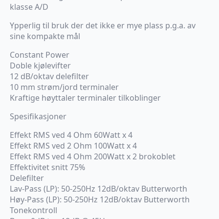
var:
er:
klasse A/D
7,395.00 kr.
3,998.00 kr.
Ypperlig til bruk der det ikke er mye plass p.g.a. av
sine kompakte mål
Constant Power
Doble kjølevifter
12 dB/oktav delefilter
10 mm strøm/jord terminaler
Kraftige høyttaler terminaler tilkoblinger
Spesifikasjoner
Effekt RMS ved 4 Ohm 60Watt x 4
Effekt RMS ved 2 Ohm 100Watt x 4
Effekt RMS ved 4 Ohm 200Watt x 2 brokoblet
Effektivitet snitt 75%
Delefilter
Lav-Pass (LP): 50-250Hz 12dB/oktav Butterworth
Høy-Pass (LP): 50-250Hz 12dB/oktav Butterworth
Tonekontroll