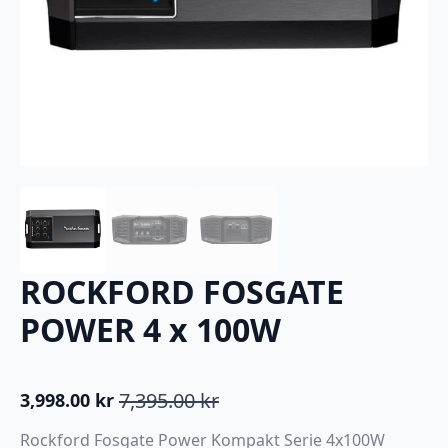
ROCKFORD FOSGATE
POWER 4 x 100W
7,395.00
kr
3,998.00
kr
Opprinnelig
Nåværende
pris
pris
Rockford Fosgate Power Kompakt Serie 4x100W