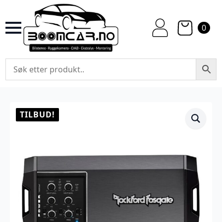
0
TILBUD!