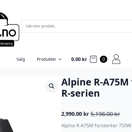
0.00
kr
0
Salg
Produkter
Alpine R-A75M 
R-serien
5,198.00
kr
2,990.00
kr
Opprinnelig
Nåværende
pris
pris
Alpine R-A75M forsterker 750W
var:
er: