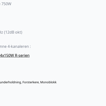
e 750W
Hz (12dB okt)
ne 4-kanaleren :
– 4x150W R-serien
lunderholdning
,
Forsterkere
,
Monoblokk