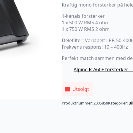
5,198.00 kr.
2,990.00 kr.
Kraftig mono forsterker på hel
1-kanals forsterker
1 x 500 W RMS 4 ohm
1 x 750 W RMS 2 ohm
Delefilter: Variabelt LPF, 50-400
Frekvens respons: 10 – 400Hz
Perfekt match sammen med den
Alpine R-A60F forsterker 
Utsolgt
Produktnummer:
2005859
Kategorier:
Bi