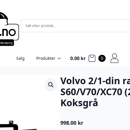
0.00
kr
0
Salg
Produkter
Volvo 2/1-din 
S60/V70/XC70 (
Koksgrå
998.00
kr