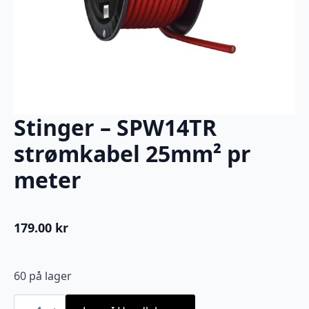
Stinger – SPW14TR
strømkabel 25mm² pr
meter
179.00
kr
60 på lager
Stinger