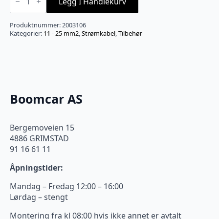
-
Legg I Handlekurv
SPW14TR
strømkabel
25mm²
Produktnummer:
2003106
pr
Kategorier:
11 - 25 mm2
,
Strømkabel
,
Tilbehør
meter
antall
Boomcar AS
Bergemoveien 15
4886 GRIMSTAD
91 16 61 11
Åpningstider:
Mandag – Fredag 12:00 – 16:00
Lørdag – stengt
Montering fra kl 08:00 hvis ikke annet er avtalt