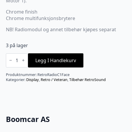
Motor 1).
Chrome finish
Chrome multifunksjonsbrytere
NB! Radiomodul og annet tilbehør kjøpes separat
3 på lager
RetroSound
C1
Legg I Handlekurv
Displayenhet
-
Universal
Produktnummer:
RetroRadioC1Face
displayenhet
Kategorier:
Display
,
Retro / Veteran
,
Tilbehør RetroSound
antall
Boomcar AS