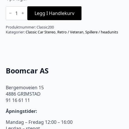
Classic
Car
Legg I Handlekurv
Stereo
retroradio
med
Produktnummer:
Classic200
DAB+
Kategorier:
Classic Car Stereo
,
Retro / Veteran
,
Spillere / headunits
og
Bluetooth
antall
Boomcar AS
Bergemoveien 15
4886 GRIMSTAD
91 16 61 11
Åpningstider:
Mandag – Fredag 12:00 – 16:00
Lørdag – stengt