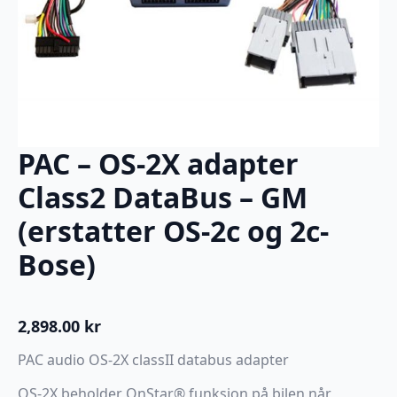
PAC – OS-2X adapter
Class2 DataBus – GM
(erstatter OS-2c og 2c-
Bose)
2,898.00
kr
PAC audio OS-2X classII databus adapter
OS-2X beholder OnStar® funksjon på bilen når