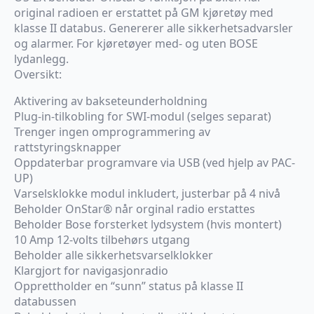
original radioen er erstattet på GM kjøretøy med
klasse II databus. Genererer alle sikkerhetsadvarsler
og alarmer. For kjøretøyer med- og uten BOSE
lydanlegg.
Oversikt:
Aktivering av bakseteunderholdning
Plug-in-tilkobling for SWI-modul (selges separat)
Trenger ingen omprogrammering av
rattstyringsknapper
Oppdaterbar programvare via USB (ved hjelp av PAC-
UP)
Varselsklokke modul inkludert, justerbar på 4 nivå
Beholder OnStar® når orginal radio erstattes
Beholder Bose forsterket lydsystem (hvis montert)
10 Amp 12-volts tilbehørs utgang
Beholder alle sikkerhetsvarselklokker
Klargjort for navigasjonradio
Opprettholder en “sunn” status på klasse II
databussen