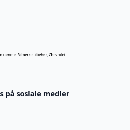
in ramme
,
Bilmerke tilbehør
,
Chevrolet
ss på sosiale medier