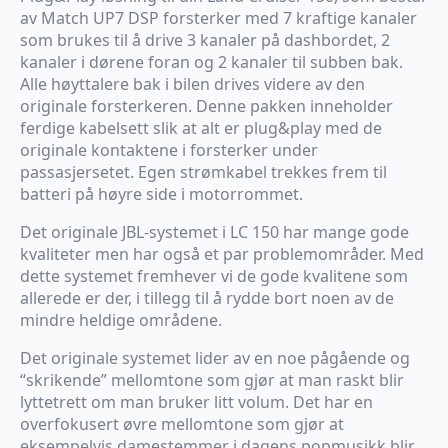
av Match UP7 DSP forsterker med 7 kraftige kanaler
som brukes til å drive 3 kanaler på dashbordet, 2
kanaler i dørene foran og 2 kanaler til subben bak.
Alle høyttalere bak i bilen drives videre av den
originale forsterkeren. Denne pakken inneholder
ferdige kabelsett slik at alt er plug&play med de
originale kontaktene i forsterker under
passasjersetet. Egen strømkabel trekkes frem til
batteri på høyre side i motorrommet.
Det originale JBL-systemet i LC 150 har mange gode
kvaliteter men har også et par problemområder. Med
dette systemet fremhever vi de gode kvalitene som
allerede er der, i tillegg til å rydde bort noen av de
mindre heldige områdene.
Det originale systemet lider av en noe pågående og
“skrikende” mellomtone som gjør at man raskt blir
lyttetrett om man bruker litt volum. Det har en
overfokusert øvre mellomtone som gjør at
eksempelvis damestemmer i dagens popmusikk blir