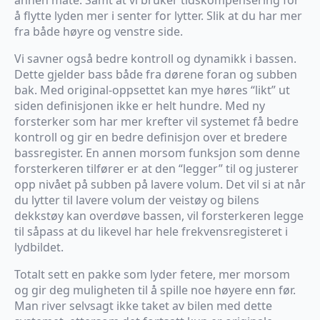
å flytte lyden mer i senter for lytter. Slik at du har mer
fra både høyre og venstre side.
Vi savner også bedre kontroll og dynamikk i bassen.
Dette gjelder bass både fra dørene foran og subben
bak. Med original-oppsettet kan mye høres “likt” ut
siden definisjonen ikke er helt hundre. Med ny
forsterker som har mer krefter vil systemet få bedre
kontroll og gir en bedre definisjon over et bredere
bassregister. En annen morsom funksjon som denne
forsterkeren tilfører er at den “legger” til og justerer
opp nivået på subben på lavere volum. Det vil si at når
du lytter til lavere volum der veistøy og bilens
dekkstøy kan overdøve bassen, vil forsterkeren legge
til såpass at du likevel har hele frekvensregisteret i
lydbildet.
Totalt sett en pakke som lyder fetere, mer morsom
og gir deg muligheten til å spille noe høyere enn før.
Man river selvsagt ikke taket av bilen med dette