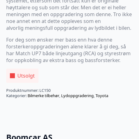
systemet, ettersom det fortsatt kun er originale
høyttalere og sub som står der. Men det er ei heller
meningen med en oppgradering som denne. Tro ikke
noe annet enn at dette oppleves som en
alvorlig meningsfull oppgradering av lydbildet i bilen.
For deg som ønsker mer bass enn hva denne
forsterkeroppgraderingen alene klarer å gi deg, så
har Match UP7 både linjeutgang (RCA) og styrestrøm
for oppkobling av ekstra bass og bassforsterker.
Utsolgt
Produktnummer:
LC150
Kategorier:
Bilmerke tilbehør
,
Lydoppgradering
,
Toyota
Boomcar AS