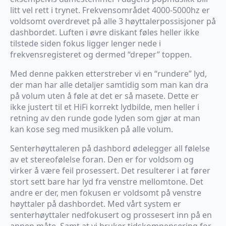
litt vel rett i trynet. Frekvensområdet 4000-5000hz er
voldsomt overdrevet på alle 3 høyttalerpossisjoner på
dashbordet. Luften i øvre diskant føles heller ikke
tilstede siden fokus ligger lenger nede i
frekvensregisteret og dermed “dreper” toppen.
Med denne pakken etterstreber vi en “rundere” lyd,
der man har alle detaljer samtidig som man kan dra
på volum uten å føle at det er så masete. Dette er
ikke justert til et HiFi korrekt lydbilde, men heller i
retning av den runde gode lyden som gjør at man
kan kose seg med musikken på alle volum.
Senterhøyttaleren på dashbord ødelegger all følelse
av et stereofølelse foran. Den er for voldsom og
virker å være feil prosessert. Det resulterer i at fører
stort sett bare har lyd fra venstre mellomtone. Det
andre er der, men fokusen er voldsomt på venstre
høyttaler på dashbordet. Med vårt system er
senterhøyttaler nedfokusert og prossesert inn på en
annen måte. Samt at vi bruker tidskompensering for