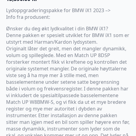
Lydoppgraderingspakke for BMW iX1 2023 –>
Info fra produsent:
Ønsker du deg økt lydkvalitet i din BMW iX1?
Denne pakken er spesielt utviklet for BMW iX1 som er
utstyrt med Harman/Kardon lydsystem.
Originalt låter det greit, men det mangler dynamikk,
volum og spilleglede. Med en Match UP 8DSP
forsterker montert fikk vi kreftene og kontrollen det
originale systemet mangler. De originale høyttalerne
viste seg å ha mye mer å stille med, men
basselementene under setene satte begrensning
både i volum og frekvensregister. I denne pakken har
vi inkludert de spesialtilpassede basselementene
Match UP W8BMW-S, og vi fikk da ut et mye bredere
register og mye mer autoritet i dybden av
instrumenter. Etter installasjon av denne pakken
sitter man igjen med en bil som spiller høyere enn før,
masse dynamikk, instrumenter som lyder som de
skal, og vokalen kommer mer ut og opp. Det lyder nå