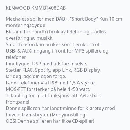
KENWOOD KMMBT408DAB
Mechaless spiller med DAB+. ‘’Short Body’’ Kun 10 cm
monteringsdybde.
Blåtann for håndfri bruk av telefon og trådløs
overføring av musikk.
Smarttelefon kan brukes som fjernkontroll.
USB- & AUX-inngang i front for MP3 spillere og
telefoner.
Innebygget DSP med tidsforsinkelse.
Støtter FLAC, Spotify, app Link, RGB Display,
lar deg lage din egen farge.
Lader telefoner via USB med 1,5 A styrke.
MOS-FET forsterker på hele 4×50 watt.
Tilkobling for multifunksjonsratt. Avtakbart
frontpanel.
Denne spilleren har langt minne for kjøretøy med
hovedstrømsbryter. (Menyinnstilling)
OBS! Denne spilleren har ikke CD-spiller!