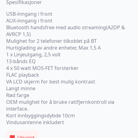
Spesifikasjoner
USB-inngang i front
AUX-inngang i front
Bluetooth handsfree med audio streaming(A2DP &
AVRCP 1,5)
Mulighet for 2 telefoner tilkoblet på BT
Hurtiglading av andre enheter, Max 1,5 A
1 x Linjeutgang, 2,5 volt
13-bånds EQ
4 x 50 watt MOS-FET forsterker
FLAC playback
VA LCD skjerm for best mulig kontrast
Langt minne
Rød farge
OEM mulighet for å bruke rattfjernkontroll via
interface.
Kort innbyggingsdybde 10cm
Vindusantenne inkludert
Utsolgt