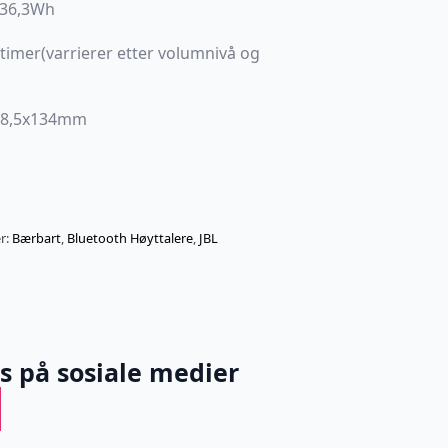
r 36,3Wh
5 timer(varrierer etter volumnivå og
298,5x134mm
r:
Bærbart
,
Bluetooth Høyttalere
,
JBL
ss på sosiale medier