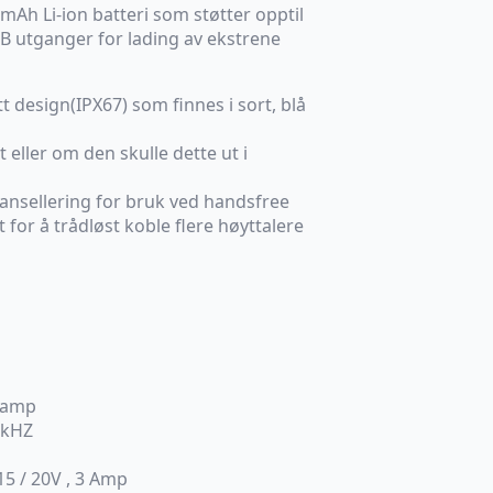
mAh Li-ion batteri som støtter opptil
SB utganger for lading av ekstrene
tt design(IPX67) som finnes i sort, blå
eller om den skulle dette ut i
ansellering for bruk ved handsfree
for å trådløst koble flere høyttalere
i-amp
0kHZ
15 / 20V , 3 Amp