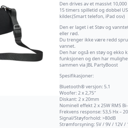
Den drives av et massivt 10,000 
15 timers spilletid og dobbel U
kilder.(Smart telefon, iPad osv)
Den er laget i et Støv og vannte
eller rød.
Du trenger ikke være redd sprut 
vannet.
Den har også en støy og ekko k
funksjonen og den har mulighet 
sammen via JBL PartyBoost
Spesifikasjoner:
Bluetooth® versjon: 5.1
Woofer: 2 x 2,75″
Diskant: 2 x 20mm
Nominell effekt 2 x 25W RMS B
Frekvens response: 53,5 Hx – 2
Signal/Støyforhold: >80dB
Strømforsyning: 5V / 9V / 12V / 