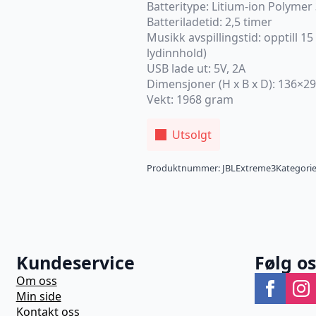
Batteritype: Litium-ion Polyme
Batteriladetid: 2,5 timer
Musikk avspillingstid: opptill 1
lydinnhold)
USB lade ut: 5V, 2A
Dimensjoner (H x B x D): 136×
Vekt: 1968 gram
Utsolgt
Produktnummer:
JBLExtreme3
Kategorie
Kundeservice
Følg o
Om oss
Min side
Kontakt oss