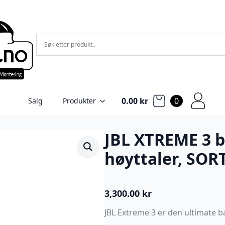
0.00
kr
0
Salg
Produkter
JBL XTREME 3 
høyttaler, SOR
3,300.00
kr
JBL Extreme 3 er den ultimate b