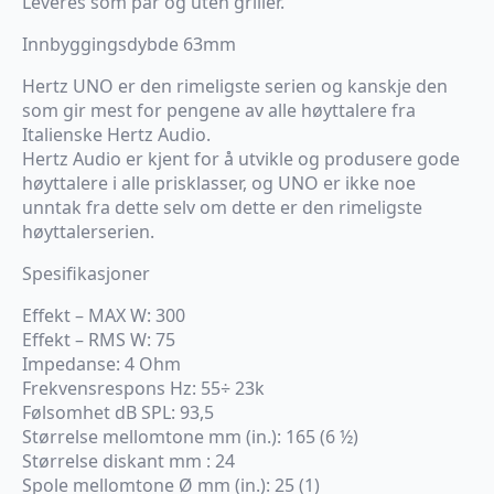
Leveres som par og uten griller.
Innbyggingsdybde 63mm
Hertz UNO er den rimeligste serien og kanskje den
som gir mest for pengene av alle høyttalere fra
Italienske Hertz Audio.
Hertz Audio er kjent for å utvikle og produsere gode
høyttalere i alle prisklasser, og UNO er ikke noe
unntak fra dette selv om dette er den rimeligste
høyttalerserien.
Spesifikasjoner
Effekt – MAX W: 300
Effekt – RMS W: 75
Impedanse: 4 Ohm
Frekvensrespons Hz: 55÷ 23k
Følsomhet dB SPL: 93,5
Størrelse mellomtone mm (in.): 165 (6 ½)
Størrelse diskant mm : 24
Spole mellomtone Ø mm (in.): 25 (1)