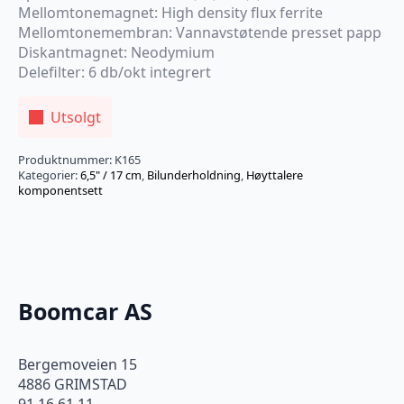
Mellomtonemagnet: High density flux ferrite
Mellomtonemembran: Vannavstøtende presset papp
Diskantmagnet: Neodymium
Delefilter: 6 db/okt integrert
Utsolgt
Produktnummer:
K165
Kategorier:
6,5" / 17 cm
,
Bilunderholdning
,
Høyttalere
komponentsett
Boomcar AS
Bergemoveien 15
4886 GRIMSTAD
91 16 61 11