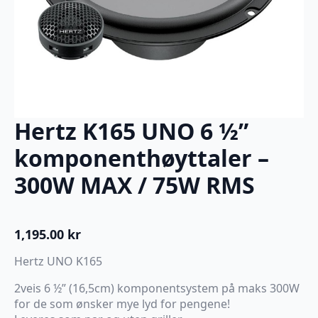
Hertz K165 UNO 6 ½”
komponenthøyttaler –
300W MAX / 75W RMS
1,195.00
kr
Hertz UNO K165
2veis 6 ½” (16,5cm) komponentsystem på maks 300W
for de som ønsker mye lyd for pengene!