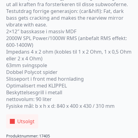
ut all kraften fra forsterkeren til disse subwooferne.
Testutdrag forrige generasjon: (car&hifi): Fat, dark
bass gets cracking and makes the rearview mirror
vibrate with ease.
2×12″ basskasse i massiv MDF
2000W SPL Power/1000W RMS (anbefalt RMS effekt:
600-1400W)
Impedans 4 x 2 ohm (kobles til 1 x 2 Ohm, 1 x 0,5 Ohm
eller 2 x 4 Ohm)
63mm svingspole
Dobbel Polycot spider
Slisseport i front med hornlading
Optimalisert med KLIPPEL
Beskyttelsesgrill i metall
nettovolum: 90 liter
Fysiske mål: b x h x d: 840 x 400 x 430 / 310 mm
Utsolgt
Produktnummer:
17405