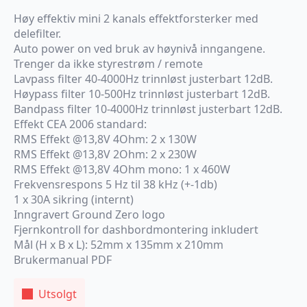
Høy effektiv mini 2 kanals effektforsterker med
delefilter.
Auto power on ved bruk av høynivå inngangene.
Trenger da ikke styrestrøm / remote
Lavpass filter 40-4000Hz trinnløst justerbart 12dB.
Høypass filter 10-500Hz trinnløst justerbart 12dB.
Bandpass filter 10-4000Hz trinnløst justerbart 12dB.
Effekt CEA 2006 standard:
RMS Effekt @13,8V 4Ohm: 2 x 130W
RMS Effekt @13,8V 2Ohm: 2 x 230W
RMS Effekt @13,8V 4Ohm mono: 1 x 460W
Frekvensrespons 5 Hz til 38 kHz (+-1db)
1 x 30A sikring (internt)
Inngravert Ground Zero logo
Fjernkontroll for dashbordmontering inkludert
Mål (H x B x L): 52mm x 135mm x 210mm
Brukermanual PDF
Utsolgt