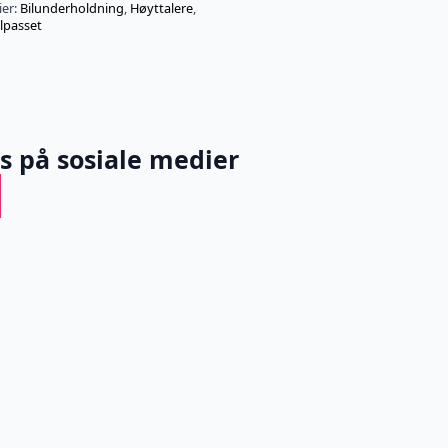
ier:
Bilunderholdning
,
Høyttalere
,
ilpasset
ss på sosiale medier