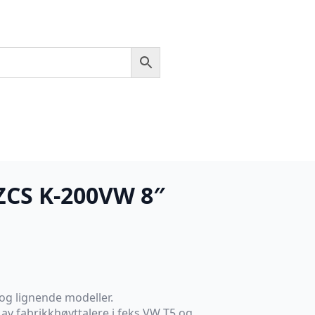
ZCS K-200VW 8″
og lignende modeller.
 av fabrikkhøyttalere i feks VW T5 og