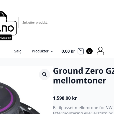
0.00
kr
0
Salg
Produkter
Ground Zero G
mellomtoner
1,598.00
kr
Biltilpasset mellomtone for VW 
Ettermontering eller erstatning