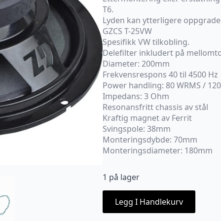
T6.
Lyden kan ytterligere oppgrad
GZCS T-25VW
Spesifikk VW tilkobling.
Delefilter inkludert på mellomt
Diameter: 200mm
Frekvensrespons 40 til 4500 Hz
Power handling: 80 WRMS / 12
Impedans: 3 Ohm
Resonansfritt chassis av stål
Kraftig magnet av Ferrit
Svingspole: 38mm
Monteringsdybde: 70mm
Monteringsdiameter: 180mm
1 på lager
Legg I Handlekurv