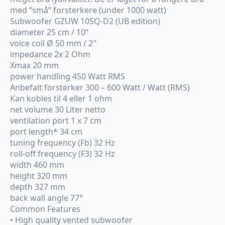
med “små” forsterkere (under 1000 watt)
Subwoofer GZUW 10SQ-D2 (UB edition)
diameter 25 cm / 10“
voice coil Ø 50 mm / 2″
impedance 2x 2 Ohm
Xmax 20 mm
power handling 450 Watt RMS
Anbefalt forsterker 300 – 600 Watt / Watt (RMS)
Kan kobles til 4 eller 1 ohm
net volume 30 Liter netto
ventilation port 1 x 7 cm
port length* 34 cm
tuning frequency (Fb) 32 Hz
roll-off frequency (F3) 32 Hz
width 460 mm
height 320 mm
depth 327 mm
back wall angle 77°
Common Features
• High quality vented subwoofer