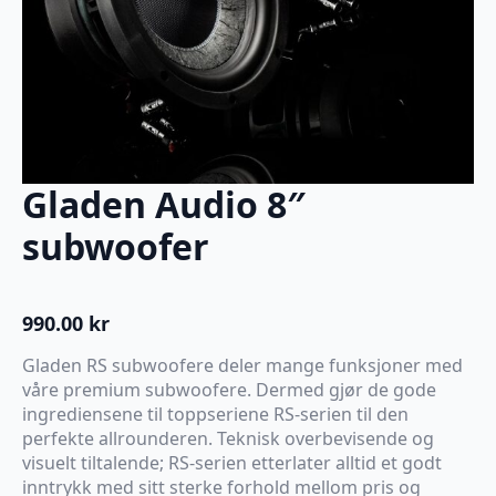
Gladen Audio 8″
subwoofer
990.00
kr
Gladen RS subwoofere deler mange funksjoner med
våre premium subwoofere. Dermed gjør de gode
ingrediensene til toppseriene RS-serien til den
perfekte allrounderen. Teknisk overbevisende og
visuelt tiltalende; RS-serien etterlater alltid et godt
inntrykk med sitt sterke forhold mellom pris og