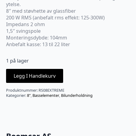
ytelse.
8″ med støvhette av glassfiber
200 W RMS (anbefalt rms effekt: 125-300W)
Impedans 2 ohm
1,5″ svingspole
Monteringsdybde: 104mm
Anbefalt kasse: 13 til 22 liter
1 på lager
Legg I Handlekurv
Produktnummer:
RS08EXTREME
Kategorier:
8"
,
Basselementer
,
Bilunderholdning
Boomcar AS