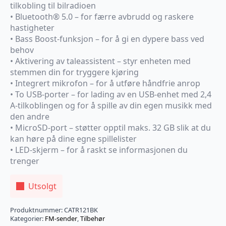
tilkobling til bilradioen
• Bluetooth® 5.0 – for færre avbrudd og raskere
hastigheter
• Bass Boost-funksjon – for å gi en dypere bass ved
behov
• Aktivering av taleassistent – styr enheten med
stemmen din for tryggere kjøring
• Integrert mikrofon – for å utføre håndfrie anrop
• To USB-porter – for lading av en USB-enhet med 2,4
A-tilkoblingen og for å spille av din egen musikk med
den andre
• MicroSD-port – støtter opptil maks. 32 GB slik at du
kan høre på dine egne spillelister
• LED-skjerm – for å raskt se informasjonen du
trenger
Utsolgt
Produktnummer:
CATR121BK
Kategorier:
FM-sender
,
Tilbehør