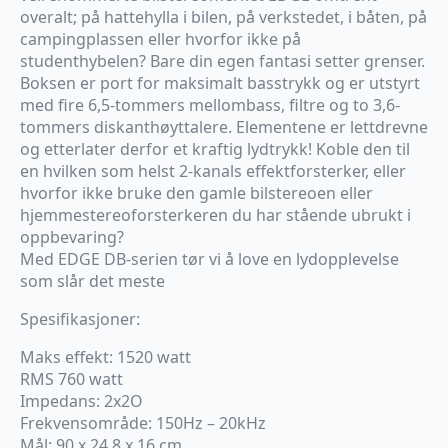
overalt; på hattehylla i bilen, på verkstedet, i båten, på
campingplassen eller hvorfor ikke på
studenthybelen? Bare din egen fantasi setter grenser.
Boksen er port for maksimalt basstrykk og er utstyrt
med fire 6,5-tommers mellombass, filtre og to 3,6-
tommers diskanthøyttalere. Elementene er lettdrevne
og etterlater derfor et kraftig lydtrykk! Koble den til
en hvilken som helst 2-kanals effektforsterker, eller
hvorfor ikke bruke den gamle bilstereoen eller
hjemmestereoforsterkeren du har stående ubrukt i
oppbevaring?
Med EDGE DB-serien tør vi å love en lydopplevelse
som slår det meste
Spesifikasjoner:
Maks effekt: 1520 watt
RMS 760 watt
Impedans: 2x2O
Frekvensområde: 150Hz – 20kHz
Mål: 90 x 24,8 x 16 cm