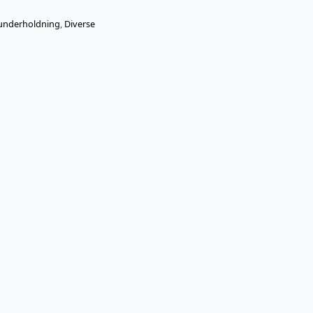
lunderholdning
,
Diverse