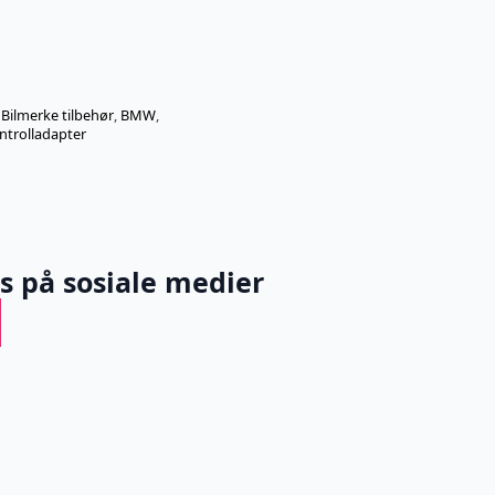
:
Bilmerke tilbehør
,
BMW
,
ntrolladapter
ss på sosiale medier