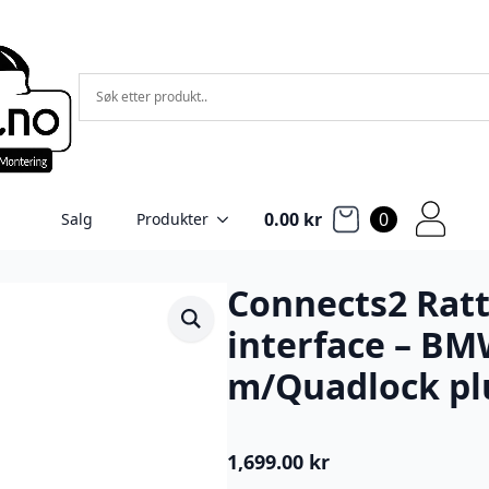
0.00
kr
0
Salg
Produkter
Connects2 Ratt
interface – BM
m/Quadlock pl
1,699.00
kr