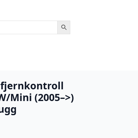
fjernkontroll
W/Mini (2005–>)
ugg