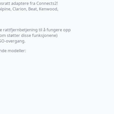
sratt adaptere fra Connects2!
lpine, Clarion, Beat, Kenwood,
le rattfjernbetjening til å fungere opp
som støtter disse funksjonene)
ISO-overgang.
ende modeller: