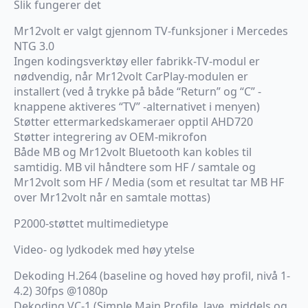
Slik fungerer det
Mr12volt er valgt gjennom TV-funksjoner i Mercedes
NTG 3.0
Ingen kodingsverktøy eller fabrikk-TV-modul er
nødvendig, når Mr12volt CarPlay-modulen er
installert (ved å trykke på både “Return” og “C” -
knappene aktiveres “TV” -alternativet i menyen)
Støtter ettermarkedskameraer opptil AHD720
Støtter integrering av OEM-mikrofon
Både MB og Mr12volt Bluetooth kan kobles til
samtidig. MB vil håndtere som HF / samtale og
Mr12volt som HF / Media (som et resultat tar MB HF
over Mr12volt når en samtale mottas)
P2000-støttet multimedietype
Video- og lydkodek med høy ytelse
Dekoding H.264 (baseline og hoved høy profil, nivå 1-
4.2) 30fps @1080p
Dekoding VC-1 (Simple Main Profile, lave, middels og