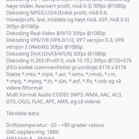
høye nivåer. Avansert profil, nivå 0-3) 30fps @1080p
Dekoding MPEG1/2/4 (Enkel profil, nivå 0-6.
Hovedprofil, lavt, middels og høyt nivå. ASP, nivå 0-5)
30fps @1080p
Dekoding Real-Video 8/9/10 30fps @1080p
Dekoding VP6/7/8 (VP6.0/1/2, VP7 versjon 0-3, VP8
versjon 2 (WebM)) 30fps @1080p
Dekoding DivX (DivX3/4/5/6) 30fps @1080p
Dekoding H.263 (Profil 0, nivå 10-70.) 30fps @720×576
JPEG-kodek (sammenflettet grunnlinje) 8176 x 8176
Støtte *.mkv, *.mp4, *.avi, *.wmv, *.rmvb, *.rm,
*.mpg, *.mpeg, *.ts, *.dat, *.asf, *.flv, *.vob og så
videre filformat
Multi Format Audio CODEC (MP3, WMA, AAC, AC3,
DTS, OGG, FLAC, APE, AMR, og så videre)
Tekniske data:
Driftstemperatur: -20 – +80 grader celsius
DAC-oppløsning: 18Bit
MP3 kbit: 8 – 384kbit