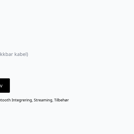
ekkbar kabel)
v
etooth Integrering
,
Streaming
,
Tilbehør