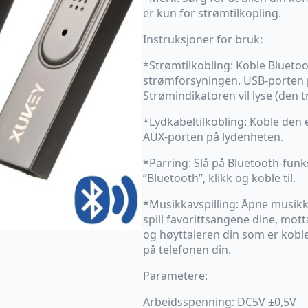
er kun for strømtilkopling.
Instruksjoner for bruk:
*Strømtilkobling: Koble Bluetoo
strømforsyningen. USB-porten på
Strømindikatoren vil lyse (den
*Lydkabeltilkobling: Koble den 
AUX-porten på lydenheten.
*Parring: Slå på Bluetooth-funk
”Bluetooth”, klikk og koble til.
*Musikkavspilling: Åpne musikk
spill favorittsangene dine, mot
og høyttaleren din som er koblet
på telefonen din.
Parametere:
Arbeidsspenning: DC5V ±0,5V