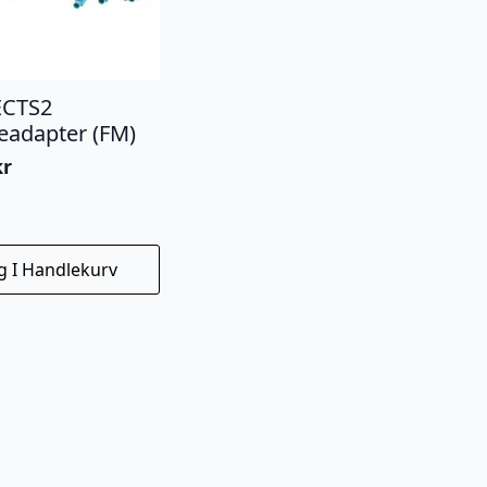
CTS2
eadapter (FM)
kr
g I Handlekurv