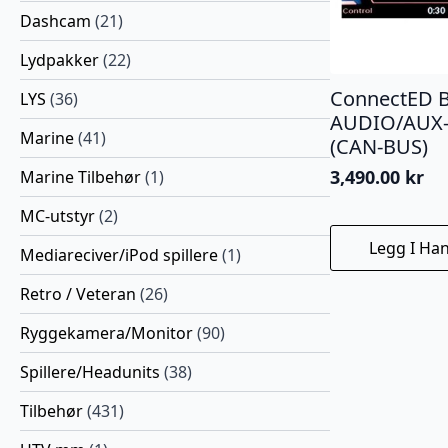
Dashcam
(21)
Lydpakker
(22)
ConnectED 
LYS
(36)
AUDIO/AUX-
Marine
(41)
(CAN-BUS)
3,490.00
kr
Marine Tilbehør
(1)
MC-utstyr
(2)
Legg I Ha
Mediareciver/iPod spillere
(1)
Retro / Veteran
(26)
Ryggekamera/Monitor
(90)
Spillere/Headunits
(38)
Tilbehør
(431)