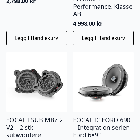
2,798.00
kr
Performance. Klasse
AB
4,998.00
kr
Legg I Handlekurv
Legg I Handlekurv
FOCAL I SUB MBZ 2
FOCAL IC FORD 690
V2 – 2 stk
– Integration serien
subwoofere
Ford 6×9″