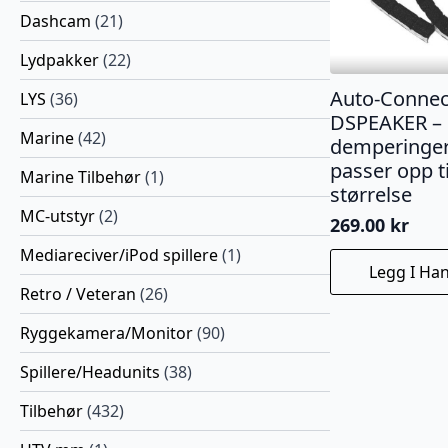
Dashcam
(21)
Lydpakker
(22)
Auto-Connec
LYS
(36)
DSPEAKER – 
Marine
(42)
demperinge
passer opp ti
Marine Tilbehør
(1)
størrelse
MC-utstyr
(2)
269.00
kr
Mediareciver/iPod spillere
(1)
Legg I Ha
Retro / Veteran
(26)
Ryggekamera/Monitor
(90)
Spillere/Headunits
(38)
Tilbehør
(432)