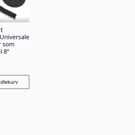
t
Universale
r som
l 8“
ndlekurv