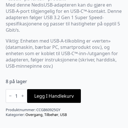
Med denne NedisUSB-adapteren kan du gjøre en
USB-A-port tilgjengelig for en USB-C™-kontakt. Denne
adapteren følger USB 3.2 Gen 1 Super Speed-
spesifikasjonene og passer til hastigheter på opptil 5
Gbit/s.
Viktig: Enheten med USB-A-tilkobling er «verten»
(datamaskin, bærbar PC, smartprodukt osv.), og
enheten som er koblet til USB-C™-inn-/utgangen for
adapteren, følger instruksjonene (skriver, harddisk,
USB-minnepinne osv.)
8 på lager
USB-
A
Legg I Handlekurv
han
til
USB-
Produktnummer:
CCGB60925GY
C
Kategorier:
Overgang
,
Tilbehør
,
USB
hun
antall