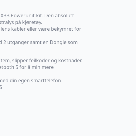
XBB Powerunit-kit. Den absolutt
tralys på kjøretøy.
ilens kabler eller være bekymret for
ed 2 utganger samt en Dongle som
stem, slipper feilkoder og kostnader.
etooth 5 for å minimere
 med din egen smarttelefon.
S