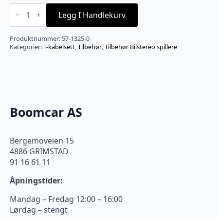
Quadlock
høyttaler
Legg I Handlekurv
T-
kabelsett
antall
Produktnummer:
57-1325-0
Kategorier:
T-kabelsett
,
Tilbehør
,
Tilbehør Bilstereo spillere
Boomcar AS
Bergemoveien 15
4886 GRIMSTAD
91 16 61 11
Åpningstider:
Mandag – Fredag 12:00 – 16:00
Lørdag – stengt