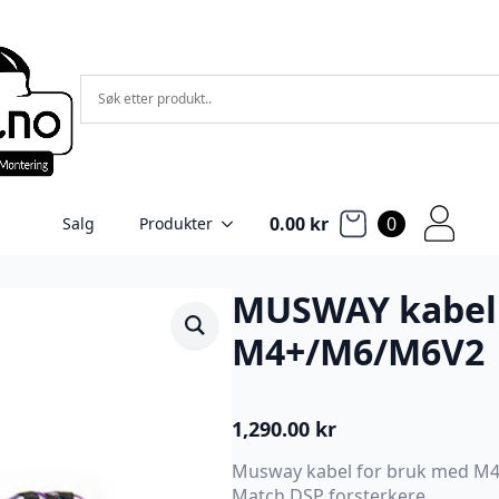
0.00
kr
0
Salg
Produkter
MUSWAY kabel 
M4+/M6/M6V2
1,290.00
kr
Musway kabel for bruk med M4
Match DSP forsterkere