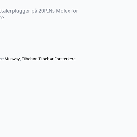
talerplugger på 20PINs Molex for
re
er:
Musway
,
Tilbehør
,
Tilbehør Forsterkere