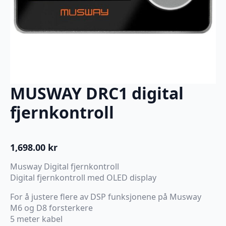
MUSWAY DRC1 digital
fjernkontroll
1,698.00
kr
Musway Digital fjernkontroll
Digital fjernkontroll med OLED display
For å justere flere av DSP funksjonene på Musway
M6 og D8 forsterkere
5 meter kabel