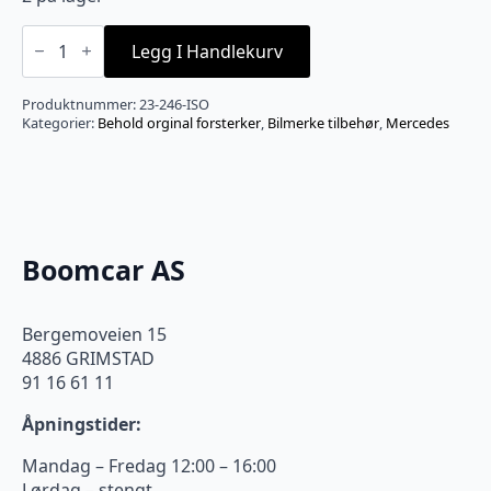
Mercedes
D2B(eldre
Legg I Handlekurv
fiberoptisk)
forsterker
interface
Produktnummer:
23-246-ISO
antall
Kategorier:
Behold orginal forsterker
,
Bilmerke tilbehør
,
Mercedes
Boomcar AS
Bergemoveien 15
4886 GRIMSTAD
91 16 61 11
Åpningstider:
Mandag – Fredag 12:00 – 16:00
Lørdag – stengt