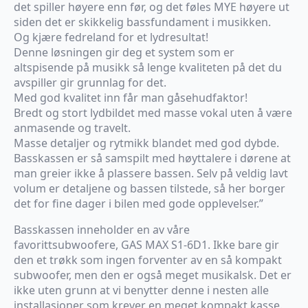
det spiller høyere enn før, og det føles MYE høyere ut
siden det er skikkelig bassfundament i musikken.
Og kjære fedreland for et lydresultat!
Denne løsningen gir deg et system som er
altspisende på musikk så lenge kvaliteten på det du
avspiller gir grunnlag for det.
Med god kvalitet inn får man gåsehudfaktor!
Bredt og stort lydbildet med masse vokal uten å være
anmasende og travelt.
Masse detaljer og rytmikk blandet med god dybde.
Basskassen er så samspilt med høyttalere i dørene at
man greier ikke å plassere bassen. Selv på veldig lavt
volum er detaljene og bassen tilstede, så her borger
det for fine dager i bilen med gode opplevelser.”
Basskassen inneholder en av våre
favorittsubwoofere, GAS MAX S1-6D1. Ikke bare gir
den et trøkk som ingen forventer av en så kompakt
subwoofer, men den er også meget musikalsk. Det er
ikke uten grunn at vi benytter denne i nesten alle
installasjoner som krever en meget kompakt kasse.