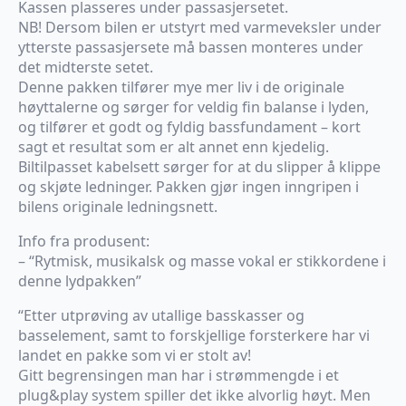
Kassen plasseres under passasjersetet.
NB! Dersom bilen er utstyrt med varmeveksler under
ytterste passasjersete må bassen monteres under
det midterste setet.
Denne pakken tilfører mye mer liv i de originale
høyttalerne og sørger for veldig fin balanse i lyden,
og tilfører et godt og fyldig bassfundament – kort
sagt et resultat som er alt annet enn kjedelig.
Biltilpasset kabelsett sørger for at du slipper å klippe
og skjøte ledninger. Pakken gjør ingen inngripen i
bilens originale ledningsnett.
Info fra produsent:
– “Rytmisk, musikalsk og masse vokal er stikkordene i
denne lydpakken”
“Etter utprøving av utallige basskasser og
basselement, samt to forskjellige forsterkere har vi
landet en pakke som vi er stolt av!
Gitt begrensingen man har i strømmengde i et
plug&play system spiller det ikke alvorlig høyt. Men