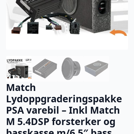
Match
Lydoppgraderingspakke
PSA varebil – Inkl Match
M 5.4DSP forsterker og
basskasse m/6,5″ bass