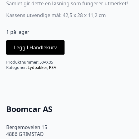
Samlet gir dette en løsning som fungerer utmerket!
Kassens utvendige mål: 42,5 x 28 x 11,2 cm
1 på lager
Legg I Handlekurv
Produktnummer:
50VX05
Kategorier:
Lydpakker
,
PSA
Boomcar AS
Bergemoveien 15
4886 GRIMSTAD