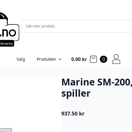
0.00
kr
0
Salg
Produkter
Marine SM-200,
spiller
937.50
kr