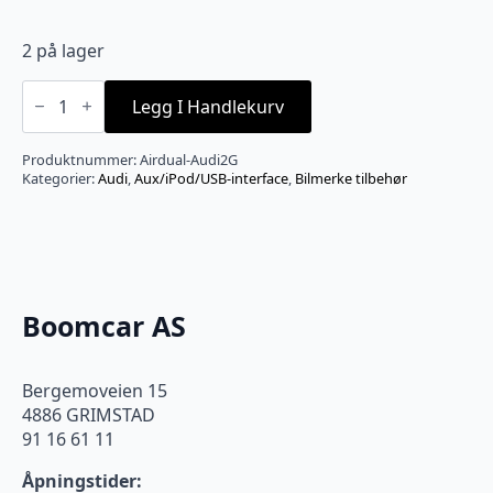
2 på lager
Invery
Airdual-
Legg I Handlekurv
AUDI2G
-
Audi
Produktnummer:
Airdual-Audi2G
AMI
Kategorier:
Audi
,
Aux/iPod/USB-interface
,
Bilmerke tilbehør
/bt
streaming
antall
Boomcar AS
Bergemoveien 15
4886 GRIMSTAD
91 16 61 11
Åpningstider: