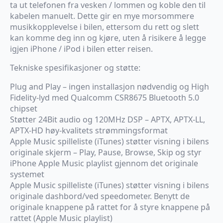
ta ut telefonen fra vesken / lommen og koble den til
kabelen manuelt. Dette gir en mye morsommere
musikkopplevelse i bilen, ettersom du rett og slett
kan komme deg inn og kjøre, uten å risikere å legge
igjen iPhone / iPod i bilen etter reisen.
Tekniske spesifikasjoner og støtte:
Plug and Play – ingen installasjon nødvendig og High
Fidelity-lyd med Qualcomm CSR8675 Bluetooth 5.0
chipset
Støtter 24Bit audio og 120MHz DSP – APTX, APTX-LL,
APTX-HD høy-kvalitets strømmingsformat
Apple Music spilleliste (iTunes) støtter visning i bilens
originale skjerm – Play, Pause, Browse, Skip og styr
iPhone Apple Music playlist gjennom det originale
systemet
Apple Music spilleliste (iTunes) støtter visning i bilens
originale dashbord/ved speedometer. Benytt de
originale knappene på rattet for å styre knappene på
rattet (Apple Music playlist)