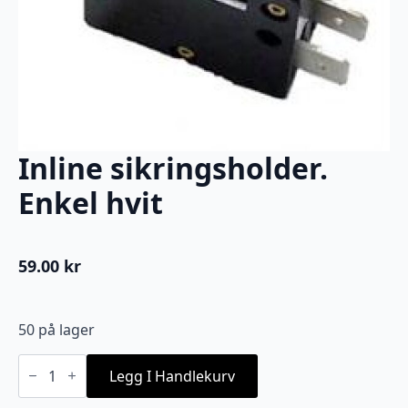
Inline sikringsholder.
Enkel hvit
59.00
kr
50 på lager
Inline
sikringsholder.
Legg I Handlekurv
Enkel
hvit