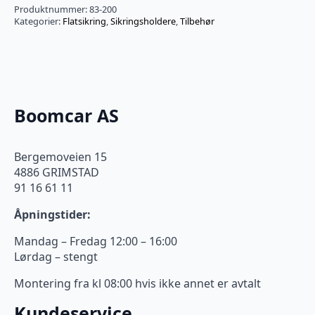
antall
Produktnummer:
83-200
Kategorier:
Flatsikring
,
Sikringsholdere
,
Tilbehør
Boomcar AS
Bergemoveien 15
4886 GRIMSTAD
91 16 61 11
Åpningstider:
Mandag – Fredag 12:00 – 16:00
Lørdag – stengt
Montering fra kl 08:00 hvis ikke annet er avtalt
Kundeservice