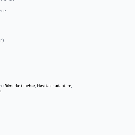
ere
r)
er:
Bilmerke tilbehør
,
Høyttaler adaptere
,
s