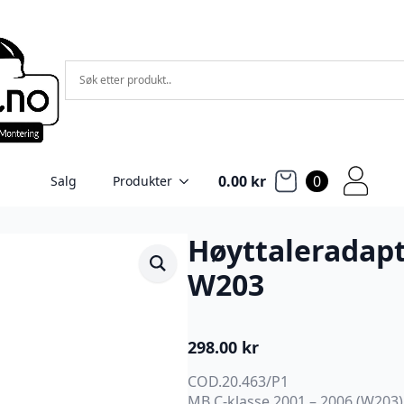
0.00
kr
0
Salg
Produkter
Høyttaleradapt
W203
298.00
kr
COD.20.463/P1
MB C-klasse 2001 – 2006 (W203)